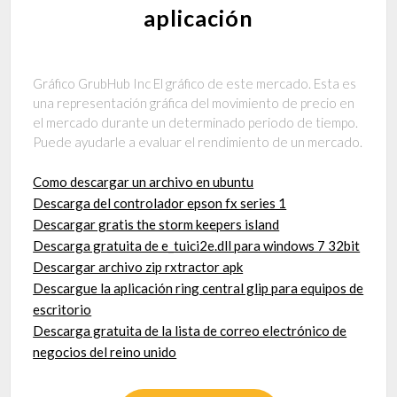
aplicación
Gráfico GrubHub Inc El gráfico de este mercado. Esta es
una representación gráfica del movimiento de precio en
el mercado durante un determinado periodo de tiempo.
Puede ayudarle a evaluar el rendimiento de un mercado.
Como descargar un archivo en ubuntu
Descarga del controlador epson fx series 1
Descargar gratis the storm keepers island
Descarga gratuita de e_tuici2e.dll para windows 7 32bit
Descargar archivo zip rxtractor apk
Descargue la aplicación ring central glip para equipos de
escritorio
Descarga gratuita de la lista de correo electrónico de
negocios del reino unido