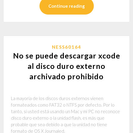
Continue reading
NESS60164
No se puede descargar xcode
al disco duro externo
archivado prohibido
La mayoría de los discos duros externos vienen
formateados como FAT32 o NTFS por defecto. Por lo
tanto, si usted está usando un Mac y mi PC no reconoce
disco duro externo o la unidad flash, es más que
probable que sea debido a que la unidad no tiene
formato de OS X Journaled.