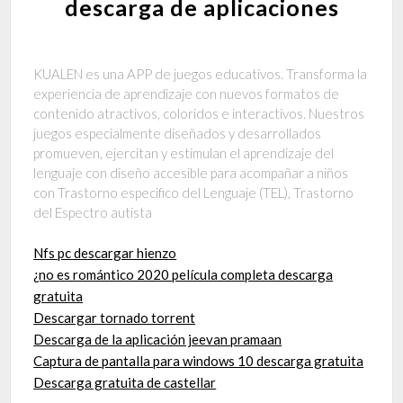
descarga de aplicaciones
KUALEN es una APP de juegos educativos. Transforma la
experiencia de aprendizaje con nuevos formatos de
contenido atractivos, coloridos e interactivos. Nuestros
juegos especialmente diseñados y desarrollados
promueven, ejercitan y estimulan el aprendizaje del
lenguaje con diseño accesible para acompañar a niños
con Trastorno especifico del Lenguaje (TEL), Trastorno
del Espectro autista
Nfs pc descargar hienzo
¿no es romántico 2020 película completa descarga
gratuita
Descargar tornado torrent
Descarga de la aplicación jeevan pramaan
Captura de pantalla para windows 10 descarga gratuita
Descarga gratuita de castellar