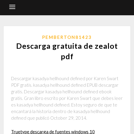
PEMBERTON81423
Descarga gratuita de zealot
pdf
Descargar kasadya hellhound defined por Karen Swart
PDF gratis. kasadya hellhound defined EPUB descargar
gratis. Descargar kasadya hellhound defined ebook
gratis. Gran libro escrito por Karen Swart que debes leer
es kasadya hellhound defined. Estoy seguro de que te
encantará la historia dentro de kasadya hellhound
defined que publicó October 29, 2014.
Truetype descarga de fuentes windows 10